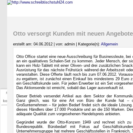
Startseite
Schreibtischstuhl Test
Bürom
Otto versorgt Kunden mit neuen Angebot
erstellt am: 04.06.2012 | von: admin | Kategorie(n):
Allgemein
Otto Office startet eine neue Ausschreibung für Businessleute, bei 
an ein qualitatives Schalen-Set zu kommen. Jeder Mensch, der sic
kann ein Holz-Tablett mit einer Oliven- und drei zusätzlichen Snack
Ausrüstung für das nächste Frühstück während der Arbeitszeit oder
veranstalten. Diese Offerte läuft noch bis zum 07.06.2012. Voraus
zu ergattern, ist zunächst einen Einkauf bis mindestens 29 Eur
ein Geschäftskunde sein. Für jeden Erwerber ist ein Set vorgesehen,
Das Aktionsende ist erreicht, sobald das Lager ausverkauft ist.
seriös
Dieser Betrieb versendet Artikel aus dem Sektor der Kommunika
&
Ganz gleich, was für eine Art von Büro der Kunde hat – ob
kostenlos
Großunternehmen – für jeden Bedarf findet sich die ideale Lösung
dieses Händlers über 17.000 Produkte und an die 150 Marken. Des
adäquate Qualität zum vorgesehenen Handelspreis anbieten.
Gegründet wurde der Otto-Konzern 1949 und rechnet sich zu 
Bundesrepublik. Bürobedarf mit Fokus auf Geschäftskunde
Unternehmensgruppe hat mehrere Geschäftsstellen in Frankreich, T