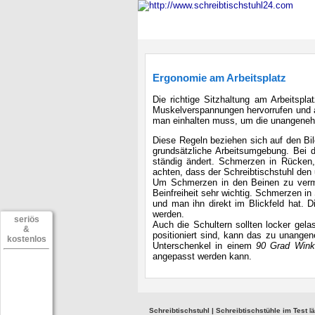
Startseite
Schreibtisch
Ergonomie am Arbeitsplatz
Die richtige Sitzhaltung am Arbeits
Muskelverspannungen hervorrufen und a
man einhalten muss, um die unangene
Diese Regeln beziehen sich auf den Bil
grundsätzliche Arbeitsumgebung. Bei 
ständig ändert. Schmerzen in Rücken
achten, dass der Schreibtischstuhl den
Um Schmerzen in den Beinen zu verme
Beinfreiheit sehr wichtig. Schmerzen i
und man ihn direkt im Blickfeld hat. 
werden.
seriös
Auch die Schultern sollten locker gel
&
positioniert sind, kann das zu unange
kostenlos
Unterschenkel in einem
90 Grad Wink
angepasst werden kann.
Schreibtischstuhl | Schreibtischstühle im Test
lä