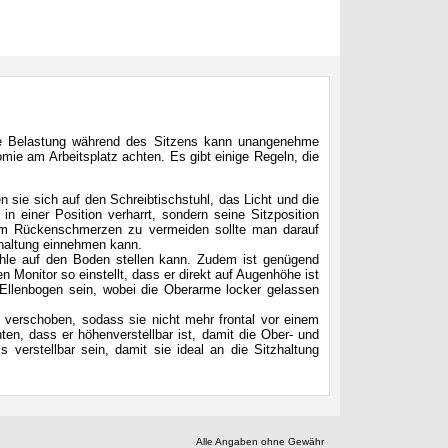
ene Belastung während des Sitzens kann unangenehme
ie am Arbeitsplatz achten. Es gibt einige Regeln, die
 sie sich auf den Schreibtischstuhl, das Licht und die
n einer Position verharrt, sondern seine Sitzposition
Um Rückenschmerzen zu vermeiden sollte man darauf
zhaltung einnehmen kann.
hle auf den Boden stellen kann. Zudem ist genügend
Monitor so einstellt, dass er direkt auf Augenhöhe ist
 Ellenbogen sein, wobei die Oberarme locker gelassen
g verschoben, sodass sie nicht mehr frontal vor einem
en, dass er höhenverstellbar ist, damit die Ober- und
ls verstellbar sein, damit sie ideal an die Sitzhaltung
Alle Angaben ohne Gewähr