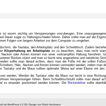
stuhl Test
Büromöbel
Ratgeber
Blog
platz ist enorm wichtig um Verspannungen vorzubeugen. Eine unausgewog
uf Dauer sogar zu Haltungsschäden führen. Daher sollte man auf die Ergonom
hmen Folgen von langem Arbeiten vor dem Computer zu umgehen.
dschirm, die Tastatur, den Arbeitsplatz und den Schreibtisch. Zudem beziehen
der
Körperhaltung am Arbeitsplatz
ist zu beachten, dass man nicht starr i
, Nacken oder Armen können von einer verkrampften Haltung herrühren. 
 unteren Rücken stützt und man so leicht eine angenehme und natürliche Sit
iden sollte man darauf achten, dass man die Füße mit der vollen Fußso
n Schultern, Hals, Nacken und Armen können vermieden werden, indem man den 
Die Tastatur und die Maus sollten optimaler Weise auf einer Ebene mit den
assen werden. Werden die Tastatur oder die Maus nur leicht in eine Richtun
nehmen Verspannungen führen. Beim Schreibtischstuhl sollte man darauf acht
el
zu einander positioniert werden können. Die
Rückenlehne
sollte ebenfal
uft mit WordPress 4.2.39 | Design von Robin Heckmann